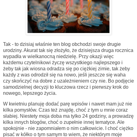
Tak - to dzisiaj właśnie ten blog obchodzi swoje drugie
urodziny. Akurat tak się złożyło, że dzisiejsza druga rocznica
wypadła w wielkanocną niedzielę. Przy okazji więc
każdemu czytelnikowi życzę wszystkiego najlepszego i
żeby tak jak wiosna odradza się po ciężkiej zimie, tak żeby
każdy z was odrodził się na nowo, jeśli jeszcze się waha
czy skończyć na dobre z uzależnieniem czy nie. Bo podjęcie
samodzielnej decyzji to kluczowa rzecz i pierwszy krok do
nowego, lepszego życia.
W kwietniu planuję dodać parę wpisów i nawet mam już nie
kilka pomysłów. Czas też znajdę, choć z tym u mnie coraz
słabiej. Niestety moja doba ma tylko 24 godziny, a prowadzę
kilka innych blogów, choć o zupełnie innej tematyce. Ale
spokojnie - nie zapomniałem o nim całkowicie. I choć ciężko
pisać w kółko o tym samym to wiem, że niektórym moje