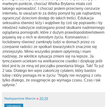
martwym punkcie, chociaż Wielka Brytania miała coś
takiego wprowadzić. I chociaż jestem przeciwny cenzurze
internetu, to uważam to za dobry pomysł by jak najbardziej
ograniczyć dzieciom dostęp do takich treści. Edukacja
seksualna również leży i wątpliwe by coś się poprawiło i by
młodzież należycie ostrzegano przed skutkami nadmiernego
oglądania pornografii, które z dużym prawdopodobieństwem
pojawią się u nich w dorosłym życiu. Koronawirus i
lockdowny również zamknęły ludzi w domach przez co
czerpanie radości ze spotkań towarzyskich znacznie się
zmniejszyło. Mimo wszystko jestem optymistą i mam
nadzieję, że wkrótce sytuacja zmieni się na lepsze. Ja
tymczasem uciekam na wielkanocne ciastko i dziękuję jeśli
ktoś jest tu ze mną od początku powstania bloga. Tak! To już
2 lata. Dlatego ten wpis zakończę cytatem, który bardzo
lubię i który pomaga mi w życiu: "Nigdy nie rezygnuj z celu
tylko dlatego, że osiągnięcie go wymaga czasu. Czas i tak
upłynie."
Nadopaminie Marcin
o
20:29
Udostępnij