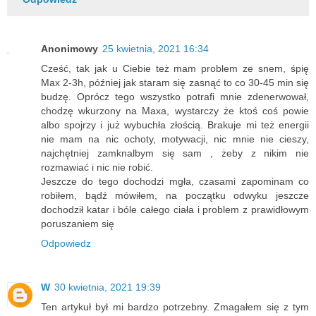
Anonimowy
25 kwietnia, 2021 16:34
Cześć, tak jak u Ciebie też mam problem ze snem, śpię
Max 2-3h, później jak staram się zasnąć to co 30-45 min się
budzę. Oprócz tego wszystko potrafi mnie zdenerwował,
chodzę wkurzony na Maxa, wystarczy że ktoś coś powie
albo spojrzy i już wybuchła złością. Brakuje mi też energii
nie mam na nic ochoty, motywacji, nic mnie nie cieszy,
najchętniej zamknalbym się sam , żeby z nikim nie
rozmawiać i nic nie robić.
Jeszcze do tego dochodzi mgła, czasami zapominam co
robiłem, bądź mówiłem, na początku odwyku jeszcze
dochodził katar i bóle całego ciała i problem z prawidłowym
poruszaniem się
Odpowiedz
W
30 kwietnia, 2021 19:39
Ten artykuł był mi bardzo potrzebny. Zmagałem się z tym