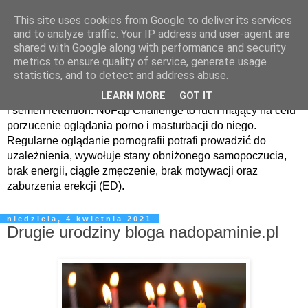
This site uses cookies from Google to deliver its services
Odwyk od pornografii i
and to analyze traffic. Your IP address and user-agent are
shared with Google along with performance and security
kompulsywnej masturbacji
metrics to ensure quality of service, generate usage
statistics, and to detect and address abuse.
Blog dotyczący uzależnienia od pornografii, nofapchallenge
LEARN MORE
GOT IT
i semen retention. NoFap Challenge to ruch mający na celu
porzucenie oglądania porno i masturbacji do niego.
Regularne oglądanie pornografii potrafi prowadzić do
uzależnienia, wywołuje stany obniżonego samopoczucia,
brak energii, ciągłe zmęczenie, brak motywacji oraz
zaburzenia erekcji (ED).
niedziela, 4 kwietnia 2021
Drugie urodziny bloga nadopaminie.pl