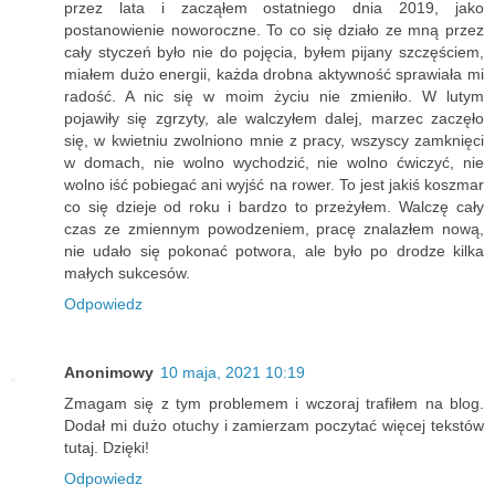
przez lata i zacząłem ostatniego dnia 2019, jako
postanowienie noworoczne. To co się działo ze mną przez
cały styczeń było nie do pojęcia, byłem pijany szczęściem,
miałem dużo energii, każda drobna aktywność sprawiała mi
radość. A nic się w moim życiu nie zmieniło. W lutym
pojawiły się zgrzyty, ale walczyłem dalej, marzec zaczęło
się, w kwietniu zwolniono mnie z pracy, wszyscy zamknięci
w domach, nie wolno wychodzić, nie wolno ćwiczyć, nie
wolno iść pobiegać ani wyjść na rower. To jest jakiś koszmar
co się dzieje od roku i bardzo to przeżyłem. Walczę cały
czas ze zmiennym powodzeniem, pracę znalazłem nową,
nie udało się pokonać potwora, ale było po drodze kilka
małych sukcesów.
Odpowiedz
Anonimowy
10 maja, 2021 10:19
Zmagam się z tym problemem i wczoraj trafiłem na blog.
Dodał mi dużo otuchy i zamierzam poczytać więcej tekstów
tutaj. Dzięki!
Odpowiedz