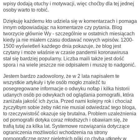
wpisy dodają otuchy i motywacji, więc choćby dla tej jednej
osoby warto to robić.
Dziękuję każdemu kto udziela się w komentarzach i pomaga
innym odpowiadając na komentarze czy pytania. Blog
tworzycie głównie Wy - szczególnie w ostatnich miesiącach
kiedy ja nie miałem czasu dodawać nowych wpisów. 1200-
1500 wyświetleń każdego dnia pokazuje, że blog jest
czytany i może właśnie w czasie pandemii koronawirusa
stał się bardziej popularny. Liczba maili także jest dość
spora i na wiele jeszcze nie odpisałem i muszę to nadgonić.
Jestem bardzo zadowolony, że w 2 lata napisałem te
wszystkie artykuły i tyle osób mogło znaleźć tu
posegregowane informacje o odwyku nofap i kilka historii
udanych osób po odwykach od oglądania pornografii, która
zaniżała jakość ich życia. Przed nami kolejny rok i chociaż
życzyłbym sobie żeby nikt nie musiał odwiedzać tego bloga,
to rzeczywistość okazuje się brutalna. Problem uzależnienia
od pornografii dotyka coraz młodszych i obawiam się, że
trafią tutaj za kilka lat. Systemowe rozwiązania dotyczące
ograniczenia możliwości wchodzenia na strony
pornograficzne przez nieletnich póki co chyba utknęły w