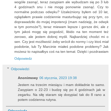
wogóle zasnąć, teraz zasypiam ale wybudzam się po 3 lub
4 godzinach snu i nie mogę ponownie zasnąć. Czy to
normalne podczas odwyku? Uzależniony byłem od 10 lat,
oglądałem prawie codziennie masturbując się przy tym, co
doprawadziło do mojej impotencji (mam nadzieję, że odwyk
w tym pomoże?), teraz miewam lepsze i gorsze dni, ale z
tym jakoś mogę się pogodzić, libido na ten moment też
zerowo, ale jestem dobrej myśli. Najbardziej chodzi mi o
sen. Czy jest możliwość żeby wrócił do normy i czy ktoś miał
podobnie, lub Ty Marcinie miałeś podobne problemy? Jak
możesz to napisałbys coś na ten temat. Dzięki i pozdrawiam
Odpowiedz
Odpowiedzi
Anonimowy
06 stycznia, 2023 19:38
Jestem na trzecim miesiącu i mam dokładnie to samo.
Zasypiam o 22-23 i budzę się po 4 godzinach jak w
zegarku. Na siłę staram się dosypiać tak do 8 rano a
potem codzienna rutyna.
Odpowiedz