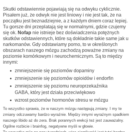
Skutki odstawiennie pojawiają się na odwyku cyklicznie.
Pisałem już, że odwyk nie jest liniowy i nie jest tak, że na
początku jest beznadziejnie, a z każdym dniem coraz lepiej.
Tu gorsze dni przeplatają się w normalnymi, gdzie czujemy
się ok.
Nofap
nie istnieje bez doświadczenia potężnych
skutków odstawiennych, które są dokładnie takie same jak u
narkomanów. Gdy odstawiamy porno, to w określonych
obszarach naszego mózgu zachodzą poważne zmiany na
poziomie komórkowym i neurochemicznym. Są to między
innymi:
zmniejszenie się poziomów dopaminy
zmniejszenie się poziomów opioidów i endorfin
zmniejszenie się poziomu neuroprzekaźnika
GABA, który jest działa przeciwlękowo
wzrost poziomów hormonów stresu w mózgu
To wszystko sprawia, że w naszym mózgu następują zmiany. I my te
zmiany odczuwamy bardzo wyraźnie. Między innymi wyraźnym spadkiem
naszego libido aż do zera. Brak porannych erekcji też jest zauważalny.
Ogólne rozbicie i brainfog, negatywne myśli w głowie.