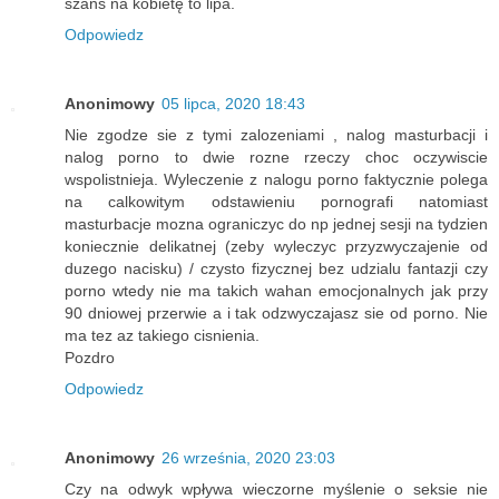
szans na kobietę to lipa.
Odpowiedz
Anonimowy
05 lipca, 2020 18:43
Nie zgodze sie z tymi zalozeniami , nalog masturbacji i
nalog porno to dwie rozne rzeczy choc oczywiscie
wspolistnieja. Wyleczenie z nalogu porno faktycznie polega
na calkowitym odstawieniu pornografi natomiast
masturbacje mozna ograniczyc do np jednej sesji na tydzien
koniecznie delikatnej (zeby wyleczyc przyzwyczajenie od
duzego nacisku) / czysto fizycznej bez udzialu fantazji czy
porno wtedy nie ma takich wahan emocjonalnych jak przy
90 dniowej przerwie a i tak odzwyczajasz sie od porno. Nie
ma tez az takiego cisnienia.
Pozdro
Odpowiedz
Anonimowy
26 września, 2020 23:03
Czy na odwyk wpływa wieczorne myślenie o seksie nie