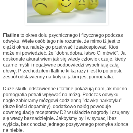
Flatline
to okres dołu psychicznego i fizycznego podczas
odwyku. Wiele osób tego nie rozumie, że mimo iż jest to
ciężki okres, należy go przetrwać i zaakceptować. Ktoś
może mi powiedzieć, że "dobra dobra, łatwo Ci mówić". Ja
doskonale akurat wiem jak się wtedy człowiek czuje, kiedy
czarne myśli i negatywne podpowiedzi wypełniają całą
głowę. Przechodziłem flatline kilka razy i jest to po prostu
zespół odstawienny narkotyku jakim jest pornografia.
Duże skutki odstawienne i flatline pokazują nam jak mocno
pornografia potrafi wpływać na mózg. Podczas odwyku
nagle zabieramy mózgowi codzienną "dawkę narkotyku"
(duże ilości dopaminy), dodatkowo nałóg powoduje
downregulację receptorów D2 w układzie nagrody i czujemy
się wtedy beznadziejnie. Jakbyśmy byli w sytuacji bez
wyjścia, bez chociaż jednego pozytywnego promyka słońca
na niebie.