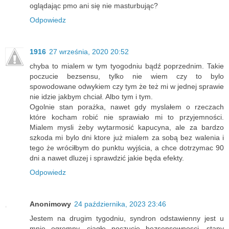
oglądając pmo ani się nie masturbując?
Odpowiedz
1916
27 września, 2020 20:52
chyba to mialem w tym tyogodniu bądź poprzednim. Takie
poczucie bezsensu, tylko nie wiem czy to bylo
spowodowane odwykiem czy tym że też mi w jednej sprawie
nie idzie jakbym chciał. Albo tym i tym.
Ogolnie stan porażka, nawet gdy myslałem o rzeczach
które kocham robić nie sprawiało mi to przyjemności.
Mialem mysli żeby wytarmosić kapucyna, ale za bardzo
szkoda mi bylo dni ktore już mialem za sobą bez walenia i
tego że wróciłbym do punktu wyjścia, a chce dotrzymac 90
dni a nawet dluzej i sprawdzić jakie będa efekty.
Odpowiedz
Anonimowy
24 października, 2023 23:46
Jestem na drugim tygodniu, syndron odstawienny jest u
mnie ogromny, ciągłe poczucie bezsensownosci, stany