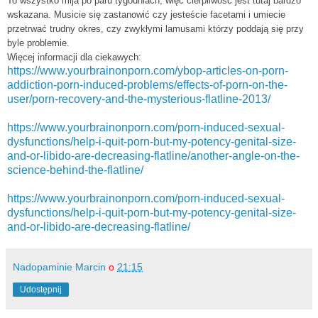
To wszystko mija po paru tygodniach, więc cierpliwość jest tutaj bardzo
wskazana. Musicie się zastanowić czy jesteście facetami i umiecie
przetrwać trudny okres, czy zwykłymi lamusami którzy poddają się przy
byle problemie.
Więcej informacji dla ciekawych:
https://www.yourbrainonporn.com/ybop-articles-on-porn-
addiction-porn-induced-problems/effects-of-porn-on-the-
user/porn-recovery-and-the-mysterious-flatline-2013/
https://www.yourbrainonporn.com/porn-induced-sexual-
dysfunctions/help-i-quit-porn-but-my-potency-genital-size-
and-or-libido-are-decreasing-flatline/another-angle-on-the-
science-behind-the-flatline/
https://www.yourbrainonporn.com/porn-induced-sexual-
dysfunctions/help-i-quit-porn-but-my-potency-genital-size-
and-or-libido-are-decreasing-flatline/
Nadopaminie Marcin
o
21:15
Udostępnij