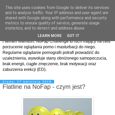
This site uses cookies from Google to deliver its services
Odwyk od pornografii i
and to analyze traffic. Your IP address and user-agent are
shared with Google along with performance and security
kompulsywnej masturbacji
metrics to ensure quality of service, generate usage
statistics, and to detect and address abuse.
Blog dotyczący uzależnienia od pornografii, nofapchallenge
LEARN MORE
GOT IT
i semen retention. NoFap Challenge to ruch mający na celu
porzucenie oglądania porno i masturbacji do niego.
Regularne oglądanie pornografii potrafi prowadzić do
uzależnienia, wywołuje stany obniżonego samopoczucia,
brak energii, ciągłe zmęczenie, brak motywacji oraz
zaburzenia erekcji (ED).
środa, 17 kwietnia 2019
Flatline na NoFap - czym jest?